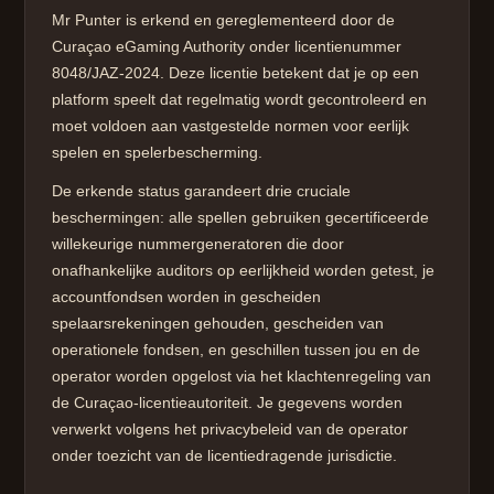
Mr Punter is erkend en gereglementeerd door de
Curaçao eGaming Authority onder licentienummer
8048/JAZ-2024. Deze licentie betekent dat je op een
platform speelt dat regelmatig wordt gecontroleerd en
moet voldoen aan vastgestelde normen voor eerlijk
spelen en spelerbescherming.
De erkende status garandeert drie cruciale
beschermingen: alle spellen gebruiken gecertificeerde
willekeurige nummergeneratoren die door
onafhankelijke auditors op eerlijkheid worden getest, je
accountfondsen worden in gescheiden
spelaarsrekeningen gehouden, gescheiden van
operationele fondsen, en geschillen tussen jou en de
operator worden opgelost via het klachtenregeling van
de Curaçao-licentieautoriteit. Je gegevens worden
verwerkt volgens het privacybeleid van de operator
onder toezicht van de licentiedragende jurisdictie.