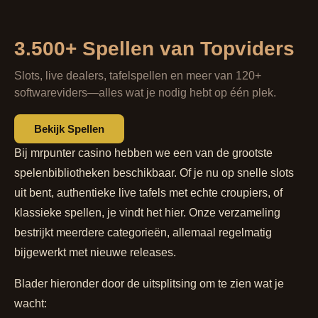
3.500+ Spellen van Topviders
Slots, live dealers, tafelspellen en meer van 120+
softwareviders—alles wat je nodig hebt op één plek.
Bekijk Spellen
Bij mrpunter casino hebben we een van de grootste
spelenbibliotheken beschikbaar. Of je nu op snelle slots
uit bent, authentieke live tafels met echte croupiers, of
klassieke spellen, je vindt het hier. Onze verzameling
bestrijkt meerdere categorieën, allemaal regelmatig
bijgewerkt met nieuwe releases.
Blader hieronder door de uitsplitsing om te zien wat je
wacht: