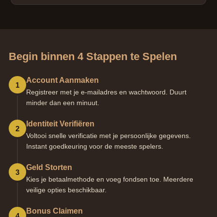
Begin binnen 4 Stappen te Spelen
Account Aanmaken
1
Registreer met je e-mailadres en wachtwoord. Duurt
minder dan een minuut.
Identiteit Verifiëren
2
Voltooi snelle verificatie met je persoonlijke gegevens.
Instant goedkeuring voor de meeste spelers.
Geld Storten
3
Kies je betaalmethode en voeg fondsen toe. Meerdere
veilige opties beschikbaar.
Bonus Claimen
4