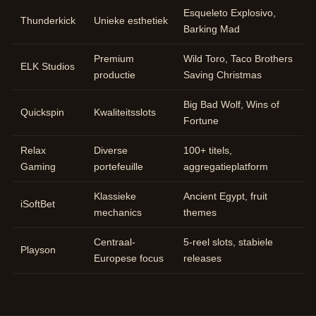
Esqueleto Explosivo,
Thunderkick
Unieke esthetiek
Barking Mad
Premium
Wild Toro, Taco Brothers
ELK Studios
productie
Saving Christmas
Big Bad Wolf, Wins of
Quickspin
Kwaliteitsslots
Fortune
Relax
Diverse
100+ titels,
Gaming
portefeuille
aggregatieplatform
Klassieke
Ancient Egypt, fruit
iSoftBet
mechanics
themes
Centraal-
5-reel slots, stabiele
Playson
Europese focus
releases