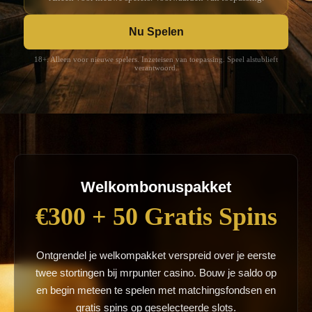
Nu Spelen
18+. Alleen voor nieuwe spelers. Inzeteisen van toepassing. Speel alstublieft
verantwoord.
Welkombonuspakket
€300 + 50 Gratis Spins
Ontgrendel je welkompakket verspreid over je eerste
twee stortingen bij mrpunter casino. Bouw je saldo op
en begin meteen te spelen met matchingsfondsen en
gratis spins op geselecteerde slots.