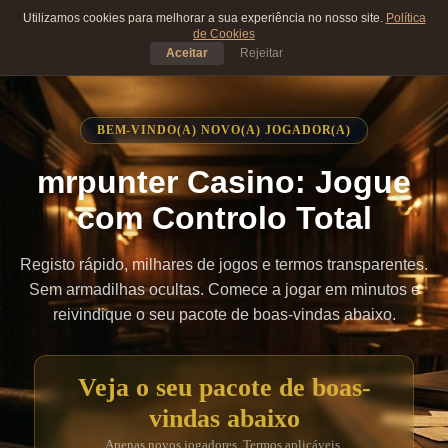
Utilizamos cookies para melhorar a sua experiência no nosso site.
Política
mrpunter casino
Registar
PT
▾
de Cookies
Aceitar
Rejeitar
BEM-VINDO(A) NOVO(A) JOGADOR(A)
mrpunter Casino: Jogue
com Controlo Total
Registo rápido, milhares de jogos e termos transparentes.
Sem armadilhas ocultas. Comece a jogar em minutos e
reivindique o seu pacote de boas-vindas abaixo.
Veja o seu pacote de boas-
vindas abaixo
Apenas novos jogadores. Termos aplicáveis.