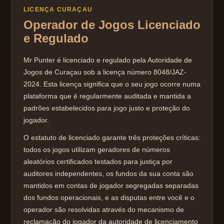
LICENÇA CURAÇAU
Operador de Jogos Licenciado
e Regulado
Mr Punter é licenciado e regulado pela Autoridade de
Jogos de Curaçau sob a licença número 8048/JAZ-
2024. Esta licença significa que o seu jogo ocorre numa
plataforma que é regularmente auditada e mantida a
padrões estabelecidos para jogo justo e proteção do
jogador.
O estatuto de licenciado garante três proteções críticas:
todos os jogos utilizam geradores de números
aleatórios certificados testados para justiça por
auditores independentes, os fundos da sua conta são
mantidos em contas de jogador segregadas separadas
dos fundos operacionais, e as disputas entre você e o
operador são resolvidas através do mecanismo de
reclamação do jogador da autoridade de licenciamento