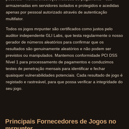
armazenadas em servidores isolados e protegidos e acedidas
apenas por pessoal autorizado através de autenticação
multifator.
Todos os jogos mrpunter são certificados como justos pelo
auditor independente GLI Labs, que testa regularmente o nosso
gerador de números aleatórios para confirmar que os
resultados são genuinamente aleatórios e não podem ser
previstos ou manipulados. Mantemos conformidade PCI DSS
Nível 1 para processamento de pagamentos e conduzimos
testes de penetração mensais para identificar e fechar
quaisquer vulnerabilidades potenciais. Cada resultado de jogo é
registado e rastreável, para que possa verificar a integridade do
seu jogo.
Principais Fornecedores de Jogos no
mrpunter