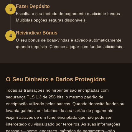
Fazer Depósito
3
Escolha o seu método de pagamento e adicione fundos.
Múltiplas opções seguras disponíveis.
Reivindicar Bónus
4
O seu bónus de boas-vindas é ativado automaticamente
quando deposita. Comece a jogar com fundos adicionais.
O Seu Dinheiro e Dados Protegidos
Todas as transações no mrpunter são encriptadas com
segurança TLS 1.3 de 256 bits, o mesmo padrão de
encriptação utilizado pelos bancos. Quando deposita fundos ou
levanta ganhos, os detalhes do seu cartão de pagamento
viajam através de um túnel encriptado que não pode ser
intercetado ou visualizado por terceiros. As suas informações
pessoais—nome, endereço, métodos de pagamento—são