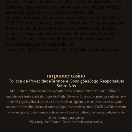
Deve ter 18 anos ou mais para utilizar o Mr Punter Casino. Se
está preocupado com o seu jogo ou com o de alguém próximo,
ajuda está disponível e o suporte é confidencial.
Contacte GamCare em www.gamcare.org.uk ou ligue 0808
8020 133. Pode auto-excluir-se do Mr Punter Casino a qualquer
momento, ou utilizar Gamstop (www.gamstop.org.uk) para
bloquear o acesso em todos os operadores regulados do Reino
Unido. A Clínica Nacional de Jogo Problemático também
fornece tratamento especializado em
www.cnwl.nhs.uk/services/national-problem-gambling-clinic.
mrpunter casino
Política de Privacidade
Termos e Condições
Jogo Responsável
Sobre Nós
MR Punter Limited opera este website sob a licença número MLA/CL/566-2021
emitida pela Autoridade de Jogos de Malta. Deve ter 18 anos ou mais para utilizar este
site. O jogo implica risco de vício; se você ou alguém que conhece necessita apoio,
contacte o Conselho Nacional sobre o Jogo Problemático em 1-800-522-4700 ou visite
www.ncpg.org. Estes termos aplicam-se a todos os utilizadores nas jurisdições onde
temos licença para operar.
2024 mrpunter Casino. Todos os direitos reservados.