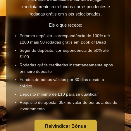
imediatamente com fundos correspondentes e
rodadas grátis em slots selecionados.
Eis o que recebe:
Primeiro depósito: correspondência de 100% até
£200 mais 50 rodadas grátis em Book of Dead
Segundo depósito: correspondência de 50% até
£100
Rodadas grátis creditadas instantaneamente após
primeiro depósito
Fundos de bónus válidos por 30 dias desde o
crédito
Depósito mínimo de £10 para se qualificar
Requisito de aposta: 35x no valor do bónus antes do
levantamento
Reivindicar Bónus