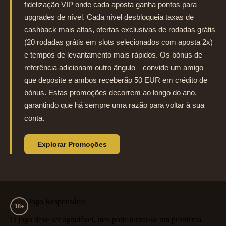
fidelização VIP onde cada aposta ganha pontos para
upgrades de nível. Cada nível desbloqueia taxas de
cashback mais altas, ofertas exclusivas de rodadas grátis
(20 rodadas grátis em slots selecionados com aposta 2x)
e tempos de levantamento mais rápidos. Os bónus de
referência adicionam outro ângulo—convide um amigo
que deposite e ambos receberão 50 EUR em crédito de
bónus. Estas promoções decorrem ao longo do ano,
garantindo que há sempre uma razão para voltar à sua
conta.
Explorar Promoções
Jogo Responsável
18+
O jogo deve ser agradável, mas pode tornar-se um problema.