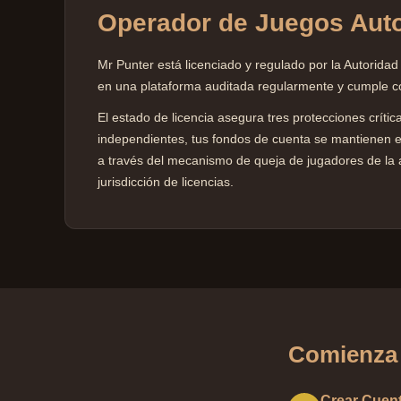
Operador de Juegos Auto
Mr Punter está licenciado y regulado por la Autorida
en una plataforma auditada regularmente y cumple con
El estado de licencia asegura tres protecciones críti
independientes, tus fondos de cuenta se mantienen e
a través del mecanismo de queja de jugadores de la a
jurisdicción de licencias.
Comienza 
Crear Cuen