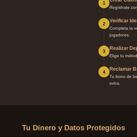
1
Regístrate co
Verificar Id
2
Completa la v
jugadores.
Realizar De
3
Elige tu méto
Reclamar 
4
Tu bono de bi
extra.
Tu Dinero y Datos Protegidos