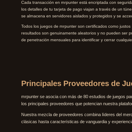
Cada transacción en mrpunter está encriptada con segurida
los detalles de tu tarjeta de pago viajan a través de un t
se almacena en servidores aislados y protegidos y se accede
Todos los juegos de mrpunter son certificados como justos
resultados son genuinamente aleatorios y no pueden ser 
de penetración mensuales para identificar y cerrar cualquier
Principales Proveedores de J
mrpunter se asocia con más de 80 estudios de juegos par
los principales proveedores que potencian nuestra platafor
Nuestra mezcla de proveedores combina líderes del merc
clásicas hasta características de vanguardia y experienc