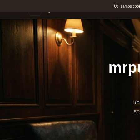
Utilizamos cook
mrpunter casino
mrpu
Reg
so