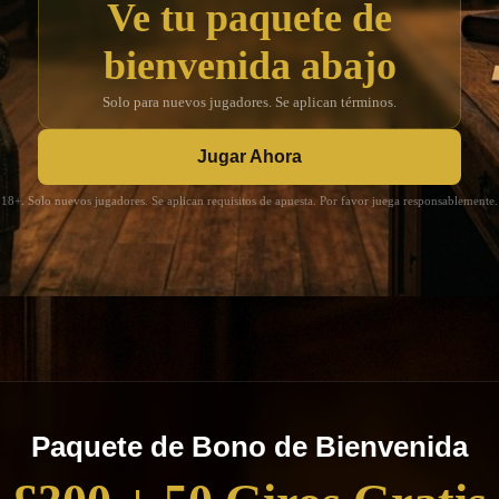
Ve tu paquete de
bienvenida abajo
Solo para nuevos jugadores. Se aplican términos.
Jugar Ahora
18+. Solo nuevos jugadores. Se aplican requisitos de apuesta. Por favor juega responsablemente.
Paquete de Bono de Bienvenida