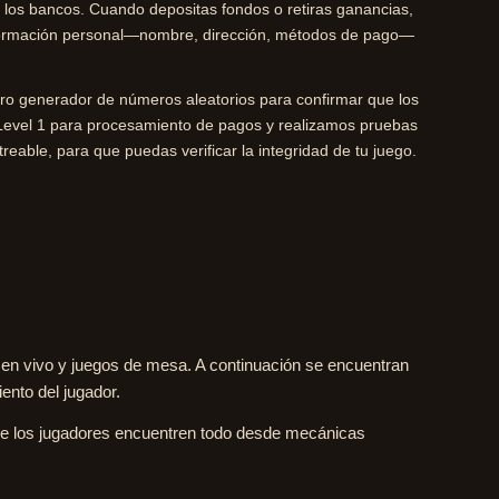
r los bancos. Cuando depositas fondos o retiras ganancias,
u información personal—nombre, dirección, métodos de pago—
tro generador de números aleatorios para confirmar que los
Level 1 para procesamiento de pagos y realizamos pruebas
reable, para que puedas verificar la integridad de tu juego.
en vivo y juegos de mesa. A continuación se encuentran
ento del jugador.
ue los jugadores encuentren todo desde mecánicas