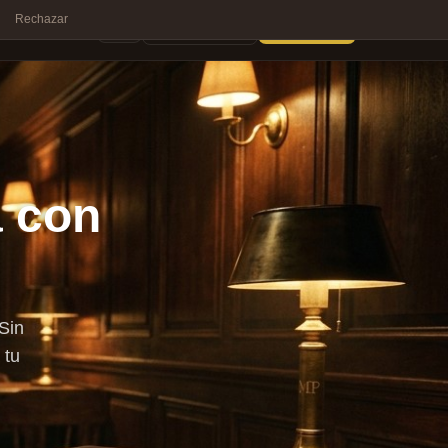
Rechazar
Iniciar Sesión
Registrarse
ES
▾
a con
Sin
 tu