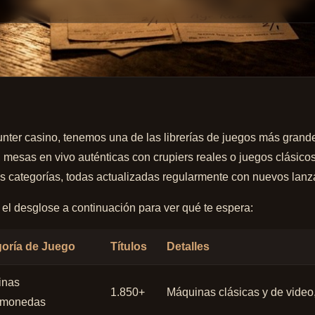
nter casino, tenemos una de las librerías de juegos más gran
, mesas en vivo auténticas con crupiers reales o juegos clásico
es categorías, todas actualizadas regularmente con nuevos lan
 el desglose a continuación para ver qué te espera:
oría de Juego
Títulos
Detalles
inas
1.850+
Máquinas clásicas y de vide
amonedas