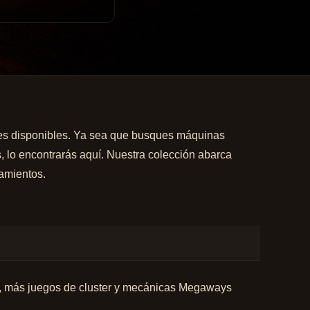
des disponibles. Ya sea que busques máquinas
s, lo encontrarás aquí. Nuestra colección abarca
zamientos.
o, más juegos de cluster y mecánicas Megaways