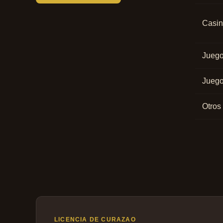
Casin
Juego
Juego
Otros
LICENCIA DE CURAZAO