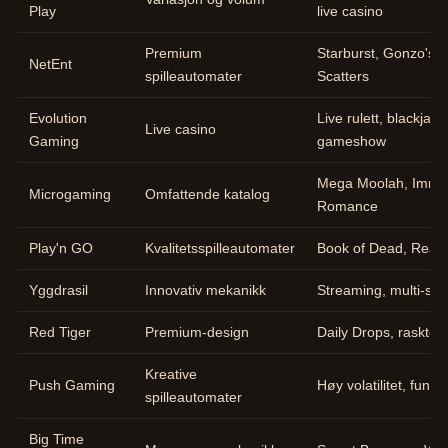
Play
live casino
Premium
Starburst, Gonzo's 
NetEnt
spilleautomater
Scatters
Evolution
Live rulett, blackjack
Live casino
Gaming
gameshow
Mega Moolah, Immor
Microgaming
Omfattende katalog
Romance
Play'n GO
Kvalitetsspilleautomater
Book of Dead, Reac
Yggdrasil
Innovativ mekanikk
Streaming, multi-spil
Red Tiger
Premium-design
Daily Drops, rasktem
Kreative
Push Gaming
Høy volatilitet, funks
spilleautomater
Big Time