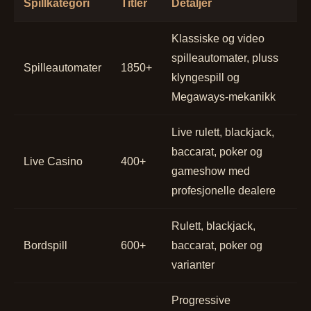
Spillkategori
Titler
Detaljer
Klassiske og video
spilleautomater, pluss
Spilleautomater
1850+
klyngespill og
Megaways-mekanikk
Live rulett, blackjack,
baccarat, poker og
Live Casino
400+
gameshow med
profesjonelle dealere
Rulett, blackjack,
Bordspill
600+
baccarat, poker og
varianter
Progressive