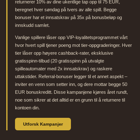
returnerer 10% av dine ukentlige tap opp til 75 EUR,
beregnet hver søndag på tvers av alle spill. Begge
bonuser har et innsatskrav på 35x på bonusbeløp og
innskudd samlet.
Vanlige spillere låser opp VIP-loyalitetsprogrammet vårt
hvor hvert spill tjener poeng mot tier-oppgraderinger. Hver
tier låser opp høyere cashback-rater, eksklusive
gratisspinn-tilbud (20 gratisspinn på utvalgte
spilleautomater med 2x innsatskrav) og raskere
uttakstider. Referral-bonuser legger til et annet aspekt –
inviter en venn som setter inn, og dere mottar begge 50
EUR bonuskreditt. Disse kampanjene kjøres året rundt,
noe som sikrer at det alltid er en grunn til å returnere til
kontoen din.
Utforsk Kampanjer