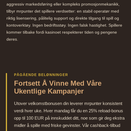
aggressiv markedsføring eller kompleks promosjonmekanikk,
tilbyr mrpunter det spillere verdsetter: en stabil operatør med
riktig lisensering, pålitelig support og direkte tilgang til spill og
kontoverktøy. Ingen bedriftsstøy. Ingen falsk hastighet. Spillere
kommer tilbake fordi kasinoet respekterer tiden og pengene
deres.
PÅGÅENDE BELØNNINGER
Fortsett Å Vinne Med Våre
Ukentlige Kampanjer
Utover velkomstbonusen din leverer mrpunter konsistent
verdi hver uke. Hver mandag får du en 25% reload-bonus
opp til 100 EUR på innskuddet ditt, noe som gir deg ekstra
midler å spille med friske gevinster. Vår cashback-tilbud