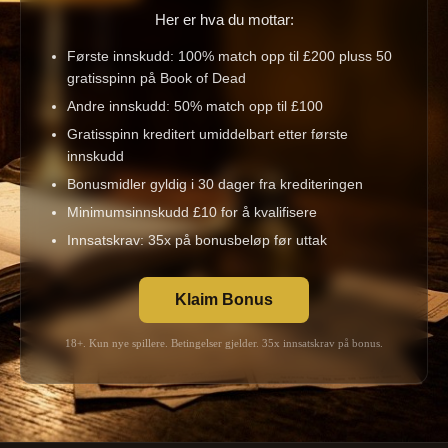
Her er hva du mottar:
Første innskudd: 100% match opp til £200 pluss 50
gratisspinn på Book of Dead
Andre innskudd: 50% match opp til £100
Gratisspinn kreditert umiddelbart etter første
innskudd
Bonusmidler gyldig i 30 dager fra krediteringen
Minimumsinnskudd £10 for å kvalifisere
Innsatskrav: 35x på bonusbeløp før uttak
Klaim Bonus
18+. Kun nye spillere. Betingelser gjelder. 35x innsatskrav på bonus.