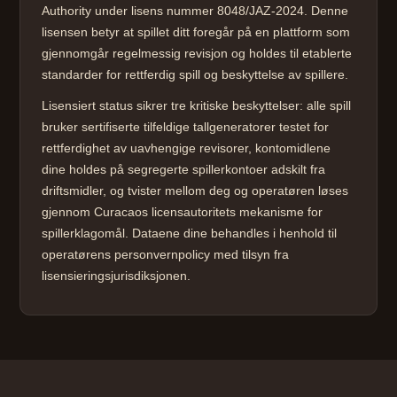
Authority under lisens nummer 8048/JAZ-2024. Denne
lisensen betyr at spillet ditt foregår på en plattform som
gjennomgår regelmessig revisjon og holdes til etablerte
standarder for rettferdig spill og beskyttelse av spillere.
Lisensiert status sikrer tre kritiske beskyttelser: alle spill
bruker sertifiserte tilfeldige tallgeneratorer testet for
rettferdighet av uavhengige revisorer, kontomidlene
dine holdes på segregerte spillerkontoer adskilt fra
driftsmidler, og tvister mellom deg og operatøren løses
gjennom Curacaos licensautoritets mekanisme for
spillerklagomål. Dataene dine behandles i henhold til
operatørens personvernpolicy med tilsyn fra
lisensieringsjurisdiksjonen.