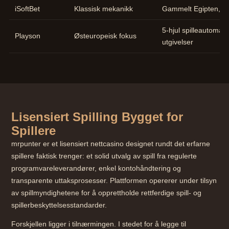
iSoftBet
Klassisk mekanikk
Gammelt Egipten, fr
5-hjul spilleautomater
Playson
Østeuropeisk fokus
utgivelser
Lisensiert Spilling Bygget for
Spillere
mrpunter er et lisensiert nettcasino designet rundt det erfarne
spillere faktisk trenger: et solid utvalg av spill fra regulerte
programvareleverandører, enkel kontohåndtering og
transparente uttaksprosesser. Plattformen opererer under tilsyn
av spillmyndighetene for å opprettholde rettferdige spill- og
spillerbeskyttelsesstandarder.
Forskjellen ligger i tilnærmingen. I stedet for å legge til