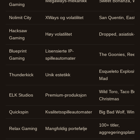
Megaways-mekanikk
Sweet Bonanza, Whi
Gaming
Nolimit City
XWays og volatilitet
San Quentin, East C
Hacksaw
Høy volatilitet
Dropped, asiatisk-te
Gaming
Blueprint
Lisensierte IP-
The Goonies, Reel K
Gaming
spilleautomater
Esqueleto Explosivo,
Thunderkick
Unik estetikk
Mad
Wild Toro, Taco Brot
ELK Studios
Premium-produksjon
Christmas
Quickspin
Kvalitetsspilleautomater
Big Bad Wolf, Wins 
100+ titler,
Relax Gaming
Mangfoldig portefølje
aggregeringsplattfo